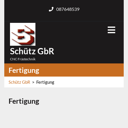
Skip
087648539
to
content
Open
Menu
Schütz GbR
CNC Frästechnik
Fertigung
Schütz GbR
>
Fertigung
Fertigung