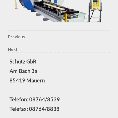
Beitragsnavigation
Previous
Previous
Post
Next
Next
Post
Schütz GbR
Am Bach 3a
85419 Mauern
Telefon: 08764/8539
Telefax: 08764/8838