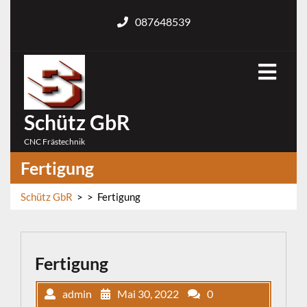
Skip
087648539
to
content
Open
Menu
Schütz GbR
CNC Frästechnik
Fertigung
Schütz GbR
> >
Fertigung
Fertigung
admin
Mai 30, 2022
0